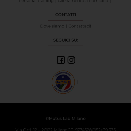
Personal training
Allenamento a domicilio
CONTATTI
Dove siamo
Contattaci!
SEGUICI SU:
facebook
facebook
©Motus Lab Milano
Via Orti, 12 – 20122 Milano
CF. 97745280152
+39 335