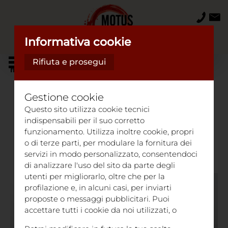
Informativa cookie
Rifiuta e prosegui
Home
Motus Lab
MOTUS LAB
Gestione cookie
Questo sito utilizza cookie tecnici
Nasce dall’esigenza fondamentale di
indispensabili per il suo corretto
funzionamento. Utilizza inoltre cookie, propri
rispondere a un bisogno sempre più
o di terze parti, per modulare la fornitura dei
importante:
servizi in modo personalizzato, consentendoci
STARE BENE
di analizzare l'uso del sito da parte degli
utenti per migliorarlo, oltre che per la
profilazione e, in alcuni casi, per inviarti
proposte o messaggi pubblicitari. Puoi
accettare tutti i cookie da noi utilizzati, o
utilizzati da servizi di terze parti che